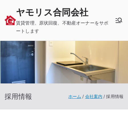
内
ヤモリス合同会社
容
を
賃貸管理、原状回復、不動産オーナーをサポ
ス
ートします
キ
ッ
プ
採用情報
ホーム
会社案内
採用情報