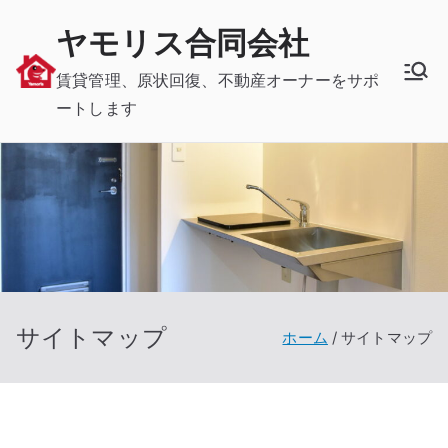
内
ヤモリス合同会社
容
を
賃貸管理、原状回復、不動産オーナーをサポ
ス
ートします
キ
ッ
プ
サイトマップ
ホーム
サイトマップ